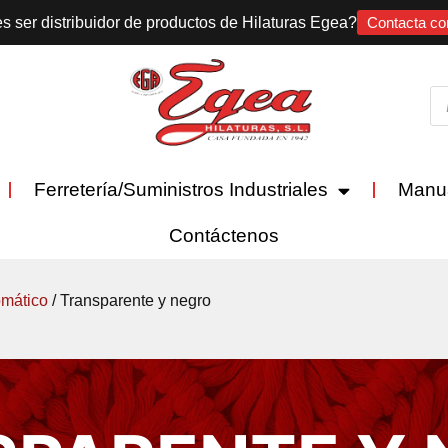
s ser distribuidor de productos de Hilaturas Egea?
Contacta co
Ferretería/Suministros Industriales
Manu
Contáctenos
mático
/ Transparente y negro