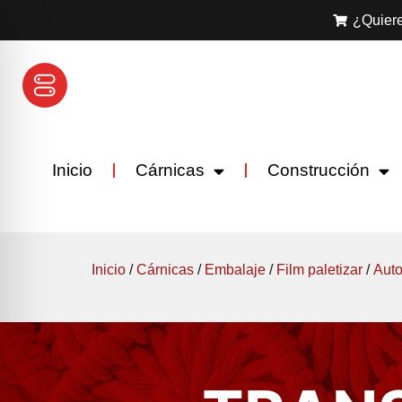
¿Quiere
Inicio
Cárnicas
Construcción
Inicio
/
Cárnicas
/
Embalaje
/
Film paletizar
/
Auto