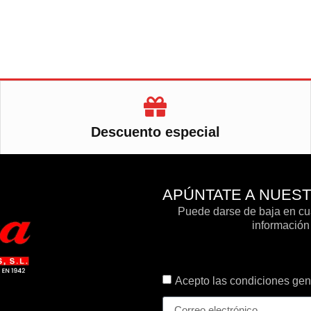
Descuento especial
APÚNTATE A NUES
Puede darse de baja en cua
información 
Acepto las condiciones gene