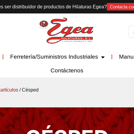
s ser distribuidor de productos de Hilaturas Egea?
Contacta co
Ferretería/Suministros Industriales
Manu
Contáctenos
artículos
/ Césped