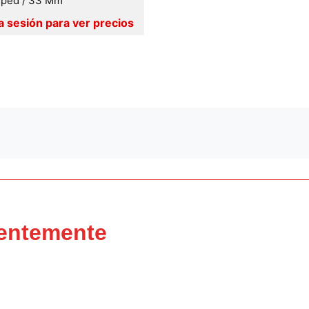
ped / 33 Mm
ientemente