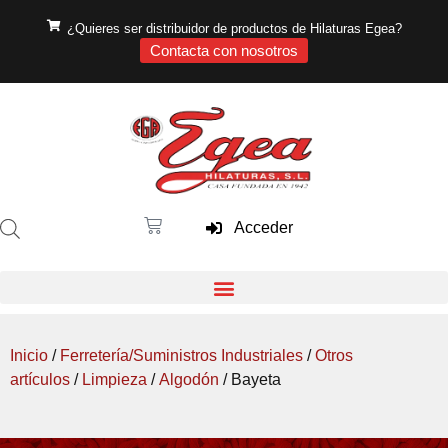
¿Quieres ser distribuidor de productos de Hilaturas Egea?
Contacta con nosotros
Acceder
Inicio
/
Ferretería/Suministros Industriales
/
Otros
artículos
/
Limpieza
/
Algodón
/ Bayeta