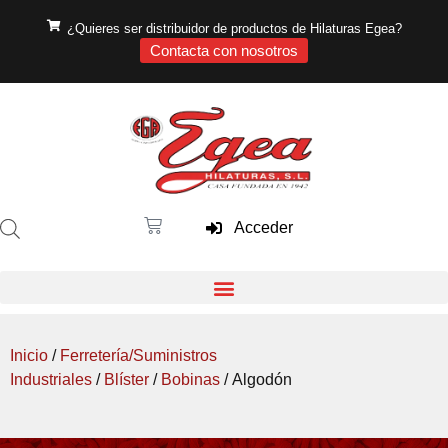
¿Quieres ser distribuidor de productos de Hilaturas Egea?
Contacta con nosotros
Acceder
Inicio
/
Ferretería/Suministros
Industriales
/
Blíster
/
Bobinas
/ Algodón