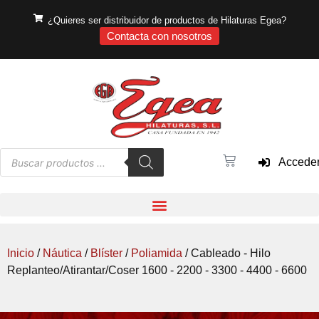
¿Quieres ser distribuidor de productos de Hilaturas Egea?
Contacta con nosotros
Accede
Inicio
/
Náutica
/
Blíster
/
Poliamida
/ Cableado - Hilo
Replanteo/Atirantar/Coser 1600 - 2200 - 3300 - 4400 - 6600