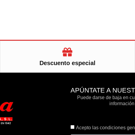
Descuento especial
APÚNTATE A NUES
Puede darse de baja en cua
información 
Acepto las condiciones gene