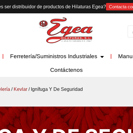
s ser distribuidor de productos de Hilaturas Egea?
Contacta co
Ferretería/Suministros Industriales
Manu
Contáctenos
lería
/
Kevlar
/ Ignífuga Y De Seguridad