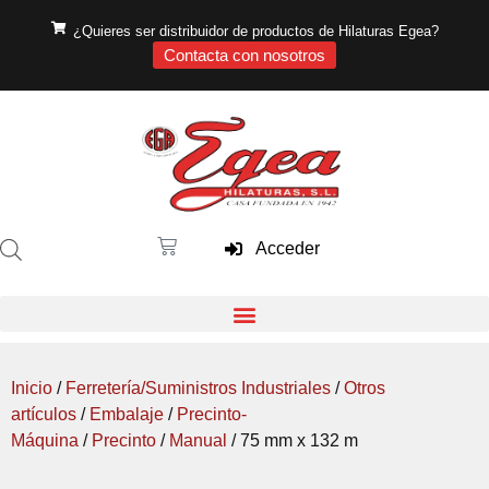
¿Quieres ser distribuidor de productos de Hilaturas Egea?
Contacta con nosotros
Acceder
Inicio
/
Ferretería/Suministros Industriales
/
Otros
artículos
/
Embalaje
/
Precinto-
Máquina
/
Precinto
/
Manual
/ 75 mm x 132 m