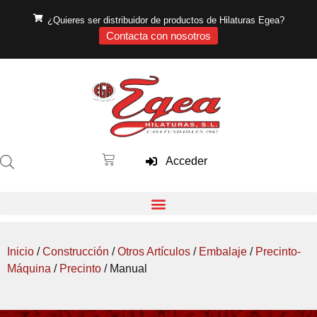
¿Quieres ser distribuidor de productos de Hilaturas Egea?
Contacta con nosotros
Acceder
Inicio
/
Construcción
/
Otros Artículos
/
Embalaje
/
Precinto-
Máquina
/
Precinto
/ Manual