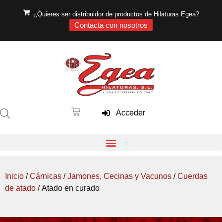
¿Quieres ser distribuidor de productos de Hilaturas Egea?
Contacta con nosotros
Acceder
Inicio
/
Cárnicas
/
Jamones, Cecinas y Vacunos
/
Cuerdas
de atado
/ Atado en curado