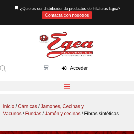
¿Quieres ser distribuidor de productos de Hilaturas Egea?
Contacta con nosotros
Acceder
Inicio
/
Cárnicas
/
Jamones, Cecinas y
Vacunos
/
Fundas
/
Jamón y cecinas
/ Fibras sintéticas