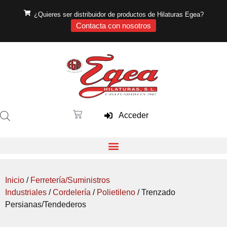
¿Quieres ser distribuidor de productos de Hilaturas Egea?
Contacta con nosotros
Acceder
Inicio
/
Ferretería/Suministros
Industriales
/
Cordelería
/
Polietileno
/ Trenzado
Persianas/Tendederos