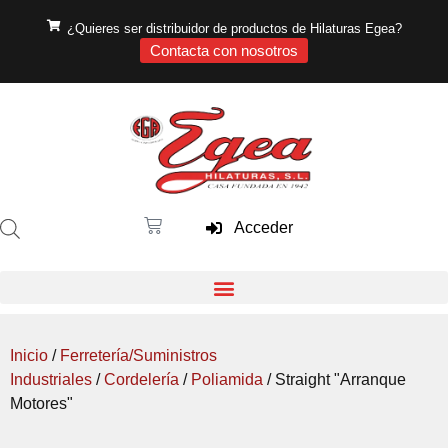
¿Quieres ser distribuidor de productos de Hilaturas Egea?
Contacta con nosotros
Acceder
Inicio
/
Ferretería/Suministros
Industriales
/
Cordelería
/
Poliamida
/ Straight "Arranque
Motores"