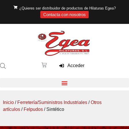
¿Quieres ser distribuidor de productos de Hilaturas Egea?
Contacta con nosotros
Acceder
Inicio
/
Ferretería/Suministros Industriales
/
Otros
artículos
/
Felpudos
/ Sintético