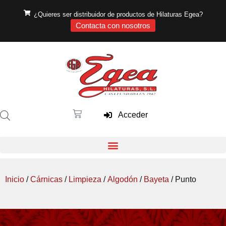
¿Quieres ser distribuidor de productos de Hilaturas Egea?
Contacta con nosotros
Acceder
Inicio
/
Cárnicas
/
Limpieza
/
Algodón
/
Bayeta
/ Punto