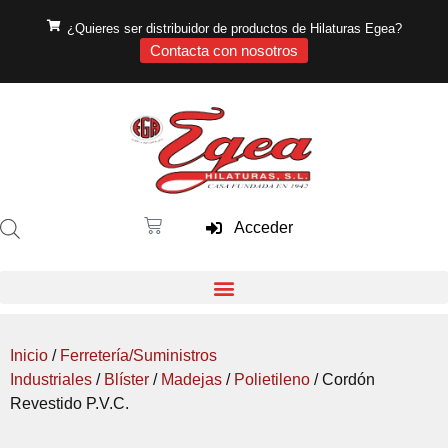
¿Quieres ser distribuidor de productos de Hilaturas Egea?
Contacta con nosotros
Acceder
Inicio
/
Ferretería/Suministros
Industriales
/
Blíster
/
Madejas
/
Polietileno
/ Cordón
Revestido P.V.C.