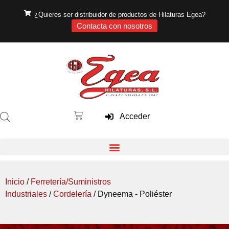
¿Quieres ser distribuidor de productos de Hilaturas Egea?
Contacta con nosotros
Acceder
Inicio
/
Ferretería/Suministros
Industriales
/
Cordelería
/ Dyneema - Poliéster