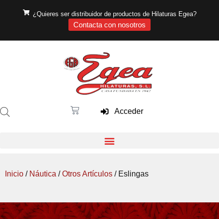
¿Quieres ser distribuidor de productos de Hilaturas Egea?
Contacta con nosotros
Acceder
Inicio
/
Náutica
/
Otros Artículos
/ Eslingas