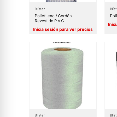
Blíster
Blís
Polietileno / Cordón
Pol
Revestido P.V.C
Blíster
Blís