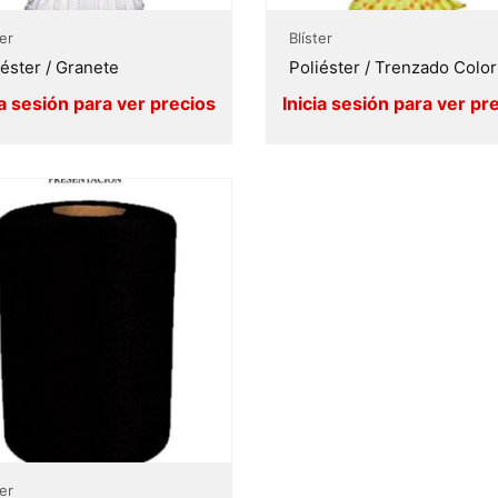
ter
Blíster
iéster / Granete
Poliéster / Trenzado Color
ter