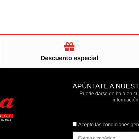
Descuento especial
APÚNTATE A NUES
Puede darse de baja en cua
información 
Acepto las condiciones gene