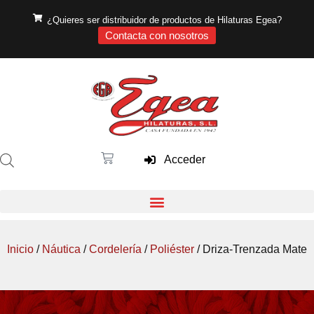
¿Quieres ser distribuidor de productos de Hilaturas Egea?
Contacta con nosotros
Acceder
Inicio
/
Náutica
/
Cordelería
/
Poliéster
/ Driza-Trenzada Mate