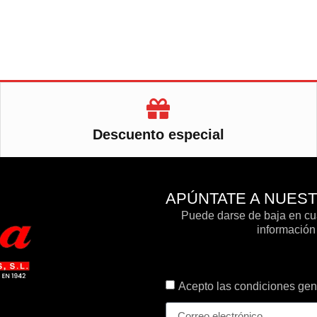
Descuento especial
APÚNTATE A NUES
Puede darse de baja en cua
información 
Acepto las condiciones gene