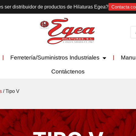
s ser distribuidor de productos de Hilaturas Egea?
Contacta co
Ferretería/Suministros Industriales
Manu
Contáctenos
s
/ Tipo V