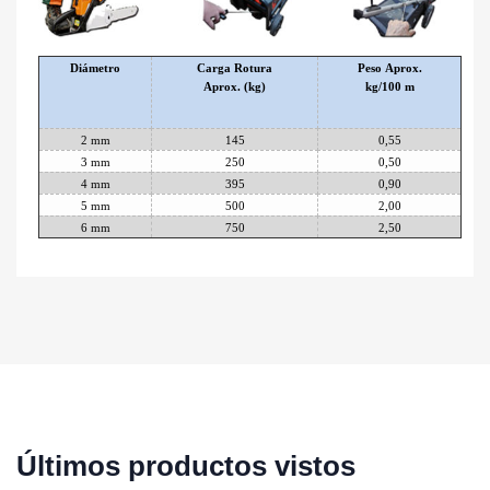
Diámetro
Carga Rotura
Peso Aprox.
Aprox. (kg)
kg/100 m
2 mm
145
0,55
3 mm
250
0,50
4 mm
395
0,90
5 mm
500
2,00
6 mm
750
2,50
Últimos productos vistos