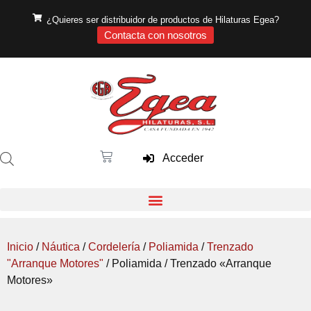
¿Quieres ser distribuidor de productos de Hilaturas Egea?
Contacta con nosotros
Acceder
Inicio
/
Náutica
/
Cordelería
/
Poliamida
/
Trenzado
"Arranque Motores"
/ Poliamida / Trenzado «Arranque
Motores»